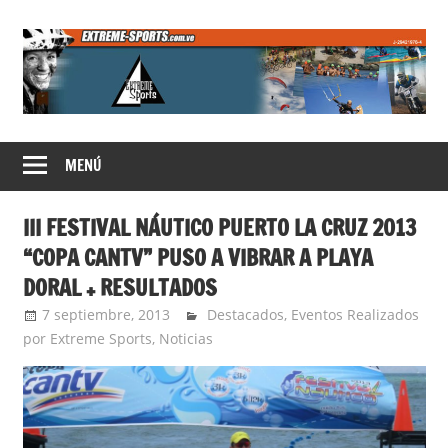
Saltar
al
contenido
Extreme
MENÚ
Sports
III FESTIVAL NÁUTICO PUERTO LA CRUZ 2013
“COPA CANTV” PUSO A VIBRAR A PLAYA
DORAL + RESULTADOS
7 septiembre, 2013
admin
Destacados
,
Eventos Realizados
por Extreme Sports
,
Noticias