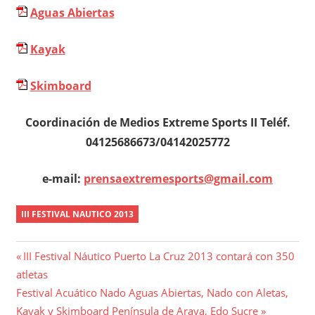
Aguas Abiertas
Kayak
Skimboard
Coordinación de Medios Extreme Sports II Teléf.
04125686673/04142025772
e-mail:
prensaextremesports@gmail.com
III FESTIVAL NAUTICO 2013
Navegación
Entrada
III Festival Náutico Puerto La Cruz 2013 contará con 350
anterior:
atletas
de
Entrada
Festival Acuático Nado Aguas Abiertas, Nado con Aletas,
entradas
siguiente:
Kayak y Skimboard Península de Araya, Edo Sucre