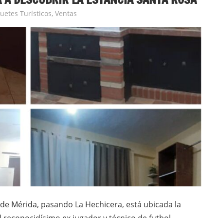
uetes Turísticos
,
Ventas
 de Mérida, pasando La Hechicera, está ubicada la
l reconocidísimo ex jugador y técnico de futbol