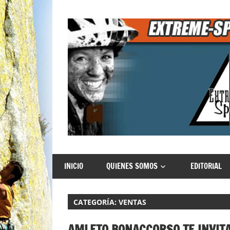
Saltar
al
contenido
Extreme
INICIO
QUIENES SOMOS
EDITORIAL
Sports
CATEGORÍA:
VENTAS
AMLETO BONACCORSO TE INVITA