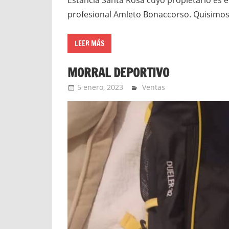
profesional Amleto Bonaccorso. Quisimo
LEER MÁS
MORRAL DEPORTIVO
5 enero, 2023
admin
Ventas