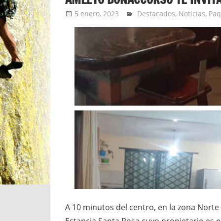
5 enero, 2023
Jorge Barbosa
Destacados
,
Noticias
,
Paq
A 10 minutos del centro, en la zona Norte
Estancia Santa Rosa cuyo propietario es e