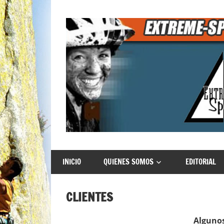
Saltar
al
contenido
Extreme
INICIO
QUIENES SOMOS
EDITORIAL
Sports
CLIENTES
Algunos