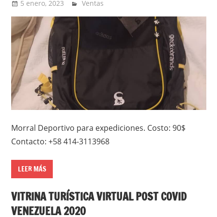
5 enero, 2023
admin
Ventas
Morral Deportivo para expediciones. Costo: 90$
Contacto: +58 414-3113968
LEER MÁS
VITRINA TURÍSTICA VIRTUAL POST COVID
VENEZUELA 2020