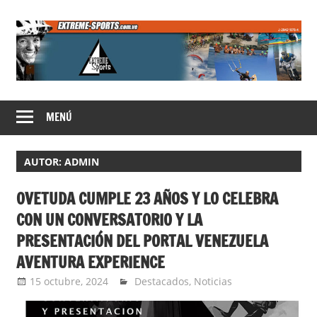
Saltar
al
contenido
Extreme
MENÚ
Sports
AUTOR:
ADMIN
OVETUDA CUMPLE 23 AÑOS Y LO CELEBRA
CON UN CONVERSATORIO Y LA
PRESENTACIÓN DEL PORTAL VENEZUELA
AVENTURA EXPERIENCE
15 octubre, 2024
admin
Destacados
,
Noticias