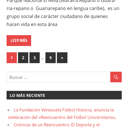
Parque Nacional El Ávila (Waraira Repano o Guara-
ria-repano o Guariarepano en lengua caribe), es un
grupo social de carácter ciudadano de quienes
hacen vida en esta área
LEER MÁS
Paginación
…
Entradas
1
2
3
9
»
siguientes
de
entradas
LO MÁS RECIENTE
La Fundación Venezuela Fútbol Historia, anuncia la
celebración del «Reencuentro del Fútbol Universitario»,
Crónicas de un Reencuentro: El Deporte y el