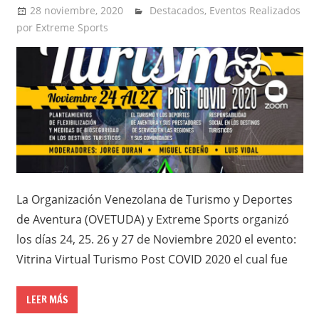
28 noviembre, 2020
admin
Destacados
,
Eventos Realizados
por Extreme Sports
La Organización Venezolana de Turismo y Deportes
de Aventura (OVETUDA) y Extreme Sports organizó
los días 24, 25. 26 y 27 de Noviembre 2020 el evento:
Vitrina Virtual Turismo Post COVID 2020 el cual fue
LEER MÁS