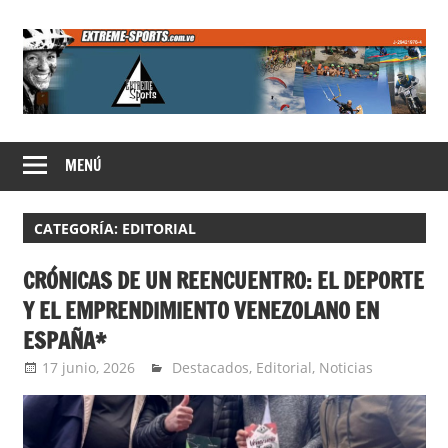
Saltar
al
contenido
Extreme
MENÚ
Sports
CATEGORÍA:
EDITORIAL
CRÓNICAS DE UN REENCUENTRO: EL DEPORTE
Y EL EMPRENDIMIENTO VENEZOLANO EN
ESPAÑA*
17 junio, 2026
Extreme Sports
Destacados
,
Editorial
,
Noticias