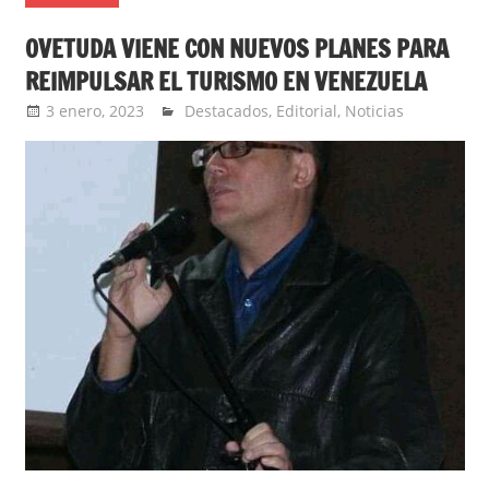
OVETUDA VIENE CON NUEVOS PLANES PARA
REIMPULSAR EL TURISMO EN VENEZUELA
3 enero, 2023
Jorge Barbosa
Destacados
,
Editorial
,
Noticias