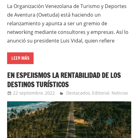
La Organización Venezolana de Turismo y Deportes
de Aventura (Ovetuda) está haciendo un
relanzamiento y apunta a ser un gremio de
networking mediante consultores y empresas. Así lo
anunció su presidente Luis Vidal, quien refiere
LEER MÁS
EN ESPEJISMOS LA RENTABILIDAD DE LOS
DESTINOS TURÍSTICOS
22 septiembre, 2022
Extreme Sports
Destacados
,
Editorial
,
Noticias