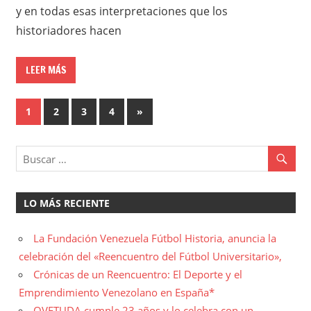
y en todas esas interpretaciones que los
historiadores hacen
LEER MÁS
Paginación
Entradas
1
2
3
4
»
siguientes
de
entradas
LO MÁS RECIENTE
La Fundación Venezuela Fútbol Historia, anuncia la
celebración del «Reencuentro del Fútbol Universitario»,
Crónicas de un Reencuentro: El Deporte y el
Emprendimiento Venezolano en España*
OVETUDA cumple 23 años y lo celebra con un