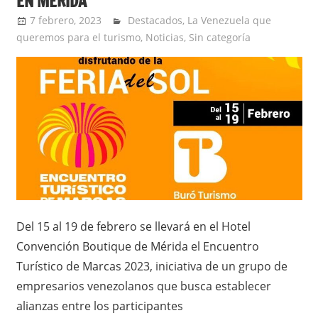
EN MÉRIDA
7 febrero, 2023
Jorge Barbosa
Destacados
,
La Venezuela que
queremos para el turismo
,
Noticias
,
Sin categoría
Del 15 al 19 de febrero se llevará en el Hotel
Convención Boutique de Mérida el Encuentro
Turístico de Marcas 2023, iniciativa de un grupo de
empresarios venezolanos que busca establecer
alianzas entre los participantes