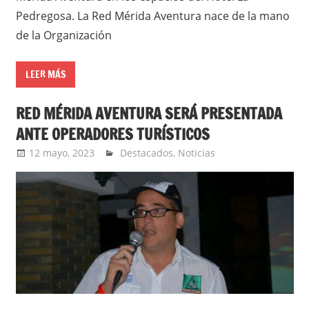
Pedregosa. La Red Mérida Aventura nace de la mano
de la Organización
LEER MÁS
RED MÉRIDA AVENTURA SERÁ PRESENTADA
ANTE OPERADORES TURÍSTICOS
12 mayo, 2023
Jorge Barbosa
Destacados
,
Noticias