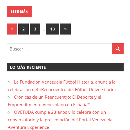
LEER MÁS
Paginación
…
Entradas
1
2
3
13
»
siguientes
de
entradas
LO MÁS RECIENTE
La Fundación Venezuela Fútbol Historia, anuncia la
celebración del «Reencuentro del Fútbol Universitario»,
Crónicas de un Reencuentro: El Deporte y el
Emprendimiento Venezolano en España*
OVETUDA cumple 23 años y lo celebra con un
conversatorio y la presentación del Portal Venezuela
Aventura Experience