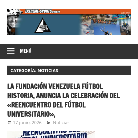
Saltar
al
contenido
Extreme
MENÚ
Sports
CATEGORÍA:
NOTICIAS
LA FUNDACIÓN VENEZUELA FÚTBOL
HISTORIA, ANUNCIA LA CELEBRACIÓN DEL
«REENCUENTRO DEL FÚTBOL
UNIVERSITARIO»,
17 junio, 2026
Extreme Sports
Noticias