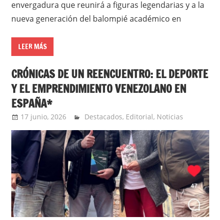
envergadura que reunirá a figuras legendarias y a la
nueva generación del balompié académico en
LEER MÁS
CRÓNICAS DE UN REENCUENTRO: EL DEPORTE
Y EL EMPRENDIMIENTO VENEZOLANO EN
ESPAÑA*
17 junio, 2026
Extreme Sports
Destacados
,
Editorial
,
Noticias