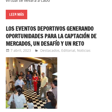
virtual se llevará a cabo
LEER MÁS
LOS EVENTOS DEPORTIVOS GENERANDO
OPORTUNIDADES PARA LA CAPTACIÓN DE
MERCADOS, UN DESAFÍO Y UN RETO
7 abril, 2023
Extreme Sports
Destacados
,
Editorial
,
Noticias