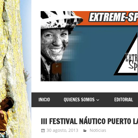
Saltar
al
contenido
Extreme
INICIO
QUIENES SOMOS
EDITORIAL
Sports
III FESTIVAL NÁUTICO PUERTO 
30 agosto, 2013
admin
Noticias