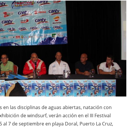
as en las disciplinas de aguas abiertas, natación con
ibición de windsurf, verán acción en el III Festival
5 al 7 de septiembre en playa Doral, Puerto La Cruz,