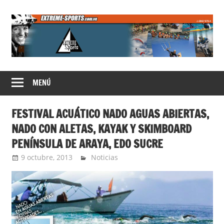
Saltar
al
contenido
Extreme
MENÚ
Sports
FESTIVAL ACUÁTICO NADO AGUAS ABIERTAS,
NADO CON ALETAS, KAYAK Y SKIMBOARD
PENÍNSULA DE ARAYA, EDO SUCRE
9 octubre, 2013
Extreme Sports
Noticias