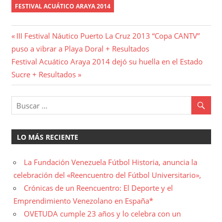
FESTIVAL ACUÁTICO ARAYA 2014
Navegación
Entrada
III Festival Náutico Puerto La Cruz 2013 “Copa CANTV”
anterior:
puso a vibrar a Playa Doral + Resultados
de
Entrada
Festival Acuático Araya 2014 dejó su huella en el Estado
entradas
siguiente:
Sucre + Resultados
LO MÁS RECIENTE
La Fundación Venezuela Fútbol Historia, anuncia la
celebración del «Reencuentro del Fútbol Universitario»,
Crónicas de un Reencuentro: El Deporte y el
Emprendimiento Venezolano en España*
OVETUDA cumple 23 años y lo celebra con un