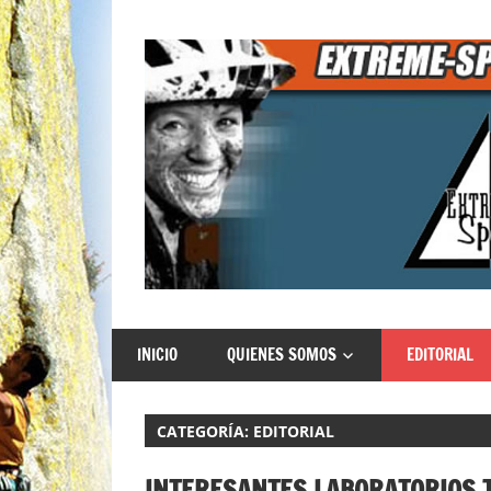
Saltar
al
contenido
Extreme
INICIO
QUIENES SOMOS
EDITORIAL
Sports
CATEGORÍA:
EDITORIAL
INTERESANTES LABORATORIOS T