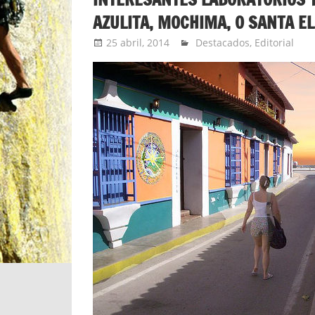
AZULITA, MOCHIMA, O SANTA E
25 abril, 2014
Extreme Sports
Destacados
,
Editorial