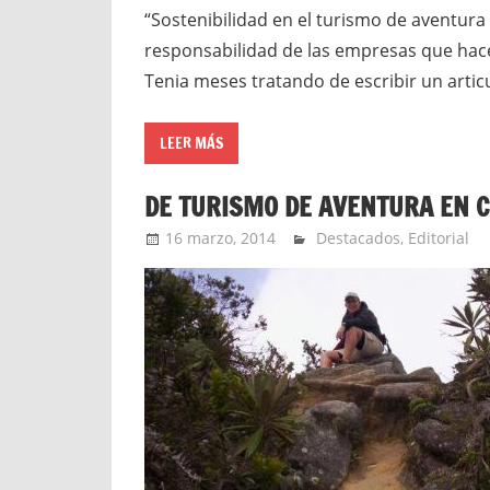
“Sostenibilidad en el turismo de aventur
responsabilidad de las empresas que hac
Tenia meses tratando de escribir un artic
LEER MÁS
DE TURISMO DE AVENTURA EN 
16 marzo, 2014
Extreme Sports
Destacados
,
Editorial