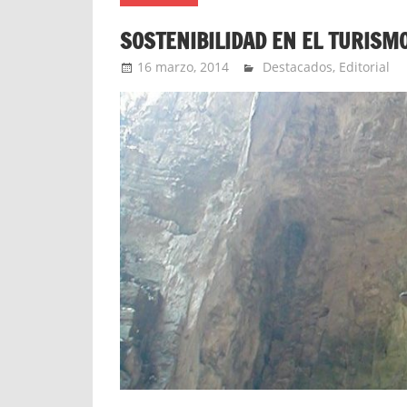
SOSTENIBILIDAD EN EL TURISM
16 marzo, 2014
Extreme Sports
Destacados
,
Editorial