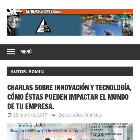
Saltar
al
contenido
Extreme
MENÚ
Sports
AUTOR:
ADMIN
CHARLAS SOBRE INNOVACIÓN Y TECNOLOGÍA,
CÓMO ÉSTAS PUEDEN IMPACTAR EL MUNDO
DE TU EMPRESA.
23 febrero, 2017
admin
Destacados
,
Noticias