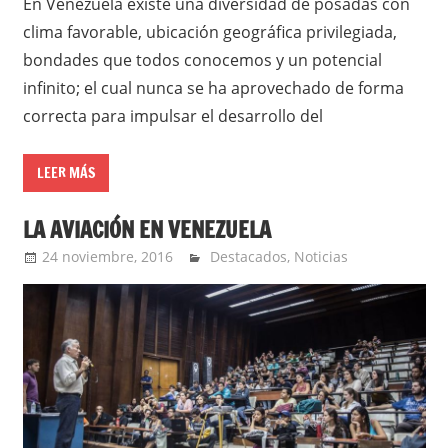
En Venezuela existe una diversidad de posadas con
clima favorable, ubicación geográfica privilegiada,
bondades que todos conocemos y un potencial
infinito; el cual nunca se ha aprovechado de forma
correcta para impulsar el desarrollo del
LEER MÁS
LA AVIACIÓN EN VENEZUELA
24 noviembre, 2016
admin
Destacados
,
Noticias