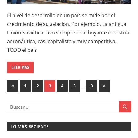
El nivel de desarrollo de un país se mide por el
crecimiento de su aviación. Por ejemplo, La antigua
Unión Soviética tuvo siempre una boyante industria
aeronáutica, casi capitalista y muy competitiva.
TODO el país
LEER MÁS
Paginación
Entradas
…
Entradas
«
1
2
3
4
5
9
»
anteriores
siguientes
de
entradas
LO MÁS RECIENTE