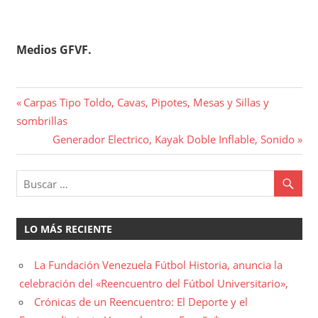
Medios GFVF.
Navegación
Entrada
Carpas Tipo Toldo, Cavas, Pipotes, Mesas y Sillas y
anterior:
sombrillas
de
Entrada
Generador Electrico, Kayak Doble Inflable, Sonido
entradas
siguiente:
LO MÁS RECIENTE
La Fundación Venezuela Fútbol Historia, anuncia la
celebración del «Reencuentro del Fútbol Universitario»,
Crónicas de un Reencuentro: El Deporte y el