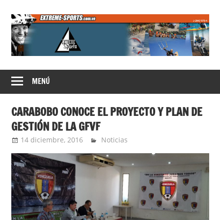
Saltar
al
contenido
Extreme
MENÚ
Sports
CARABOBO CONOCE EL PROYECTO Y PLAN DE
GESTIÓN DE LA GFVF
14 diciembre, 2016
admin
Noticias