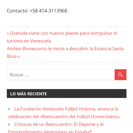
Contacto: +58 414-3113968
Navegación
Entrada
Ovetuda viene con nuevos planes para reimpulsar el
anterior:
turismo en Venezuela
de
Entrada
Amleto Bonaccorso te invita a descubrir la Estancia Santa
entradas
siguiente:
Rosa
LO MÁS RECIENTE
La Fundación Venezuela Fútbol Historia, anuncia la
celebración del «Reencuentro del Fútbol Universitario»,
Crónicas de un Reencuentro: El Deporte y el
Emprendimiento Venezolano en España*