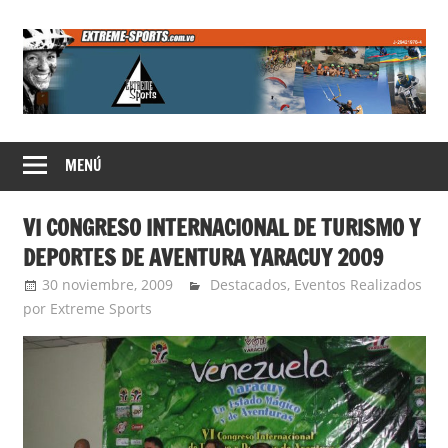
Saltar
al
contenido
Extreme
MENÚ
Sports
VI CONGRESO INTERNACIONAL DE TURISMO Y
DEPORTES DE AVENTURA YARACUY 2009
30 noviembre, 2009
admin
Destacados
,
Eventos Realizados
por Extreme Sports