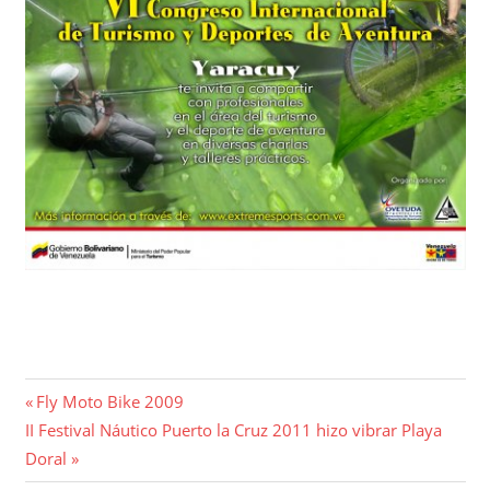
Navegación
Entrada
Fly Moto Bike 2009
Entrada
anterior:
II Festival Náutico Puerto la Cruz 2011 hizo vibrar Playa
de
siguiente:
Doral