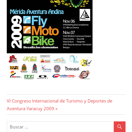
Navegación
Entrada
VI Congreso Internacional de Turismo y Deportes de
siguiente:
Aventura Yaracuy 2009
de
entradas