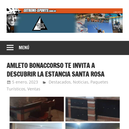
Saltar
al
contenido
Extreme
MENÚ
Sports
AMLETO BONACCORSO TE INVITA A
DESCUBRIR LA ESTANCIA SANTA ROSA
5 enero, 2023
Jorge Barbosa
Destacados
,
Noticias
,
Paquetes
Turísticos
,
Ventas