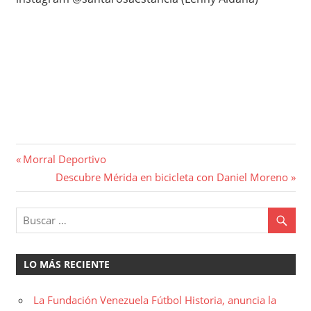
Navegación
Entrada
Morral Deportivo
anterior:
Entrada
Descubre Mérida en bicicleta con Daniel Moreno
de
siguiente:
entradas
LO MÁS RECIENTE
La Fundación Venezuela Fútbol Historia, anuncia la