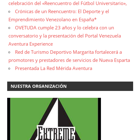
celebración del «Reencuentro del Fútbol Universitario»,
Crónicas de un Reencuentro: El Deporte y el
Emprendimiento Venezolano en España*
OVETUDA cumple 23 años y lo celebra con un
conversatorio y la presentación del Portal Venezuela
Aventura Experience
Red de Turismo Deportivo Margarita fortalecerá a
promotores y prestadores de servicios de Nueva Esparta
Presentada La Red Mérida Aventura
NUESTRA ORGANIZACIÓN