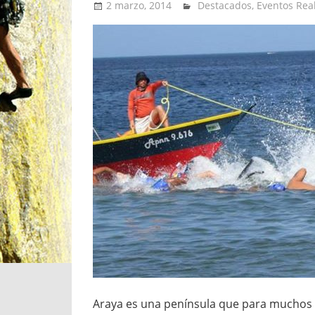
2 marzo, 2014
admin
Destacados
,
Eventos Rea
Araya es una península que para muchos es