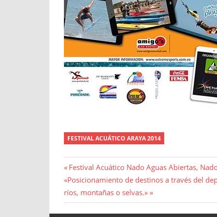
FESTIVAL ACUÁTICO ARAYA 2014
Navegación
Entrada
Festival Acuático Nado Aguas Abiertas, Nad
Entrada
anterior:
«Posicionamiento de destinos a través del de
de
siguiente:
ríos, montañas o selvas.»
entradas