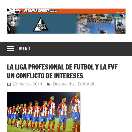
Saltar
al
contenido
Extreme
MENÚ
Sports
LA LIGA PROFESIONAL DE FUTBOL Y LA FVF
UN CONFLICTO DE INTERESES
22 marzo, 2014
Extreme Sports
Destacados
,
Editorial