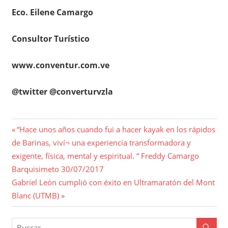
Eco. Eilene Camargo
Consultor Turístico
www.conventur.com.ve
@twitter @converturvzla
Navegación
Entrada
“Hace unos años cuando fui a hacer kayak en los rápidos
anterior:
de Barinas, viví¬ una experiencia transformadora y
de
exigente, física, mental y espiritual. “ Freddy Camargo
entradas
Barquisimeto 30/07/2017
Entrada
Gabriel León cumplió con éxito en Ultramaratón del Mont
siguiente:
Blanc (UTMB)