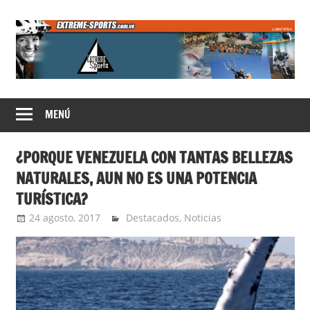
Saltar
al
contenido
Extreme
MENÚ
Sports
¿PORQUE VENEZUELA CON TANTAS BELLEZAS
NATURALES, AUN NO ES UNA POTENCIA
TURÍSTICA?
24 agosto, 2017
admin
Destacados
,
Noticias