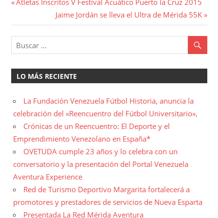
Navegación
Entrada
Atletas Inscritos V Festival Acuático Puerto la Cruz 2015
anterior:
Entrada
Jaime Jordán se lleva el Ultra de Mérida 55K
de
siguiente:
entradas
LO MÁS RECIENTE
La Fundación Venezuela Fútbol Historia, anuncia la
celebración del «Reencuentro del Fútbol Universitario»,
Crónicas de un Reencuentro: El Deporte y el
Emprendimiento Venezolano en España*
OVETUDA cumple 23 años y lo celebra con un
conversatorio y la presentación del Portal Venezuela
Aventura Experience
Red de Turismo Deportivo Margarita fortalecerá a
promotores y prestadores de servicios de Nueva Esparta
Presentada La Red Mérida Aventura