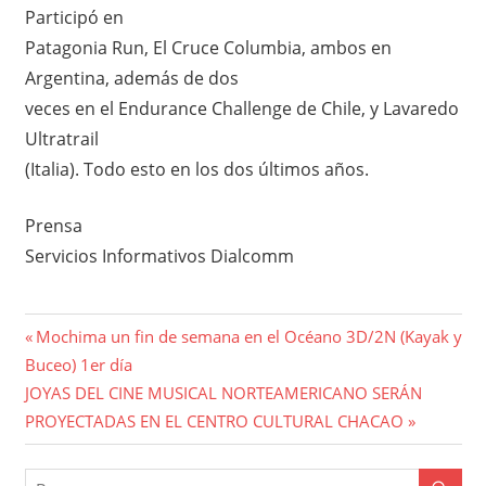
Participó en
Patagonia Run, El Cruce Columbia, ambos en
Argentina, además de dos
veces en el Endurance Challenge de Chile, y Lavaredo
Ultratrail
(Italia). Todo esto en los dos últimos años.
Prensa
Servicios Informativos Dialcomm
Navegación
Entrada
Mochima un fin de semana en el Océano 3D/2N (Kayak y
anterior:
Buceo) 1er día
de
Entrada
JOYAS DEL CINE MUSICAL NORTEAMERICANO SERÁN
entradas
siguiente:
PROYECTADAS EN EL CENTRO CULTURAL CHACAO