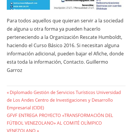
Para todos aquellos que quieran servir a la sociedad
de alguna u otra forma ya pueden hacerlo
perteneciendo a la Organización Rescate Humboldt,
haciendo el Curso Básico 2016. Si necesitan alguna
información adicional, pueden bajar el Afiche, donde
esta toda la información, Contacto. Guillermo
Garroz
Navegación
Entrada
Diplomado Gestión de Servicios Turísticos Universidad
anterior:
de Los Andes Centro de Investigaciones y Desarrollo
de
Empresarial (CIDE)
entradas
Entrada
GFVF ENTREGA PROYECTO «TRANSFORMACIÓN DEL
siguiente:
FÚTBOL VENEZOLANO» AL COMITÉ OLÍMPICO
VENEZOLANO