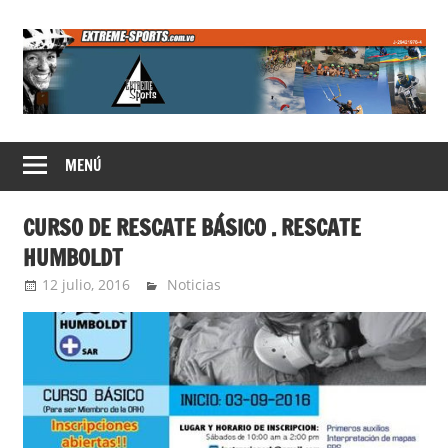
Saltar
al
contenido
Extreme
MENÚ
Sports
CURSO DE RESCATE BÁSICO . RESCATE
HUMBOLDT
12 julio, 2016
admin
Noticias