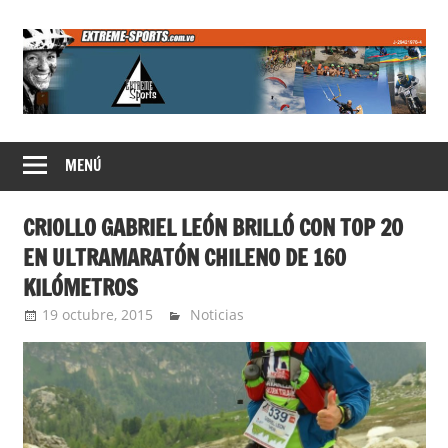
Saltar
al
contenido
Extreme
MENÚ
Sports
CRIOLLO GABRIEL LEÓN BRILLÓ CON TOP 20
EN ULTRAMARATÓN CHILENO DE 160
KILÓMETROS
19 octubre, 2015
Extreme Sports
Noticias