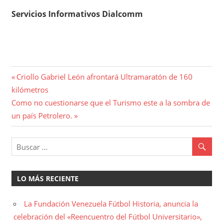
Servicios Informativos Dialcomm
Navegación
Entrada
Criollo Gabriel León afrontará Ultramaratón de 160
anterior:
kilómetros
de
Entrada
Como no cuestionarse que el Turismo este a la sombra de
entradas
siguiente:
un país Petrolero.
LO MÁS RECIENTE
La Fundación Venezuela Fútbol Historia, anuncia la
celebración del «Reencuentro del Fútbol Universitario»,