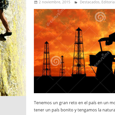
2 noviembre, 2015
Extreme Sports
Destacados
,
Editoria
Tenemos un gran reto en el país en un 
tener un país bonito y tengamos la natu