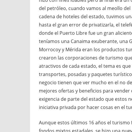
hizo con fines loables pero al final era u
del petróleo, cuando vamos al meollo de
cadena de hoteles del estado, tuvimos u
hasta el gran error de privatizarla, el tel
donde el Puerto Libre fue un gran aliciente
teníamos una Canaima exuberante, una Gr
Morrocoy y Mérida eran los productos tur
crearon las corporaciones de turismo que
atractivos de cada estado, el tema es que
transportes, posadas y paquetes turístico
negocio tienen que ver mucho en el no des
mejores ofertas y beneficios para vender 
exigencia de parte del estado que estos n
iniciativa privada por hacer cosas en el tu
Aunque estos últimos 16 años el turismo f
fondos mixtos estadales, se hizo una nue