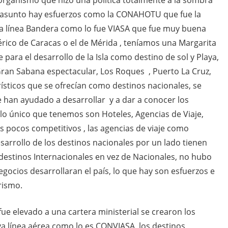
n organismo que hizo una política totalmente a la sombra
l asunto hay esfuerzos como la CONAHOTU que fue la
na línea Bandera como lo fue VIASA que fue muy buena
eférico de Caracas o el de Mérida , teníamos una Margarita
 para el desarrollo de la Isla como destino de sol y Playa,
an Sabana espectacular, Los Roques , Puerto La Cruz,
ísticos que se ofrecían como destinos nacionales, se
 han ayudado a desarrollar y a dar a conocer los
 lo único que tenemos son Hoteles, Agencias de Viaje,
s pocos competitivos , las agencias de viaje como
arrollo de los destinos nacionales por un lado tienen
destinos Internacionales en vez de Nacionales, no hubo
egocios desarrollaran el país, lo que hay son esfuerzos e
rismo.
ue elevado a una cartera ministerial se crearon los
va línea aérea como lo es CONVIASA, los destinos