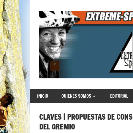
Saltar
al
contenido
Extreme
INICIO
QUIENES SOMOS
EDITORIAL
Sports
CLAVES | PROPUESTAS DE CON
DEL GREMIO