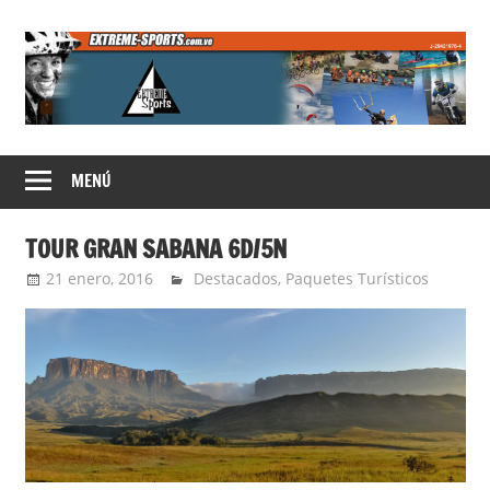
Saltar
al
contenido
Extreme
MENÚ
Sports
TOUR GRAN SABANA 6D/5N
21 enero, 2016
Extreme Sports
Destacados
,
Paquetes Turísticos