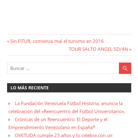
Navegación
Entrada
Sin FITUR, comienza mal el turismo en 2016
anterior:
Entrada
TOUR SALTO ANGEL 5D/4N
de
siguiente:
entradas
LO MÁS RECIENTE
La Fundación Venezuela Fútbol Historia, anuncia la
celebración del «Reencuentro del Fútbol Universitario»,
Crónicas de un Reencuentro: El Deporte y el
Emprendimiento Venezolano en España*
OVETUDA cumple 23 años y lo celebra con un