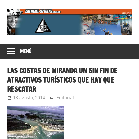
Saltar
al
contenido
Extreme
MENÚ
Sports
LAS COSTAS DE MIRANDA UN SIN FIN DE
ATRACTIVOS TURÍSTICOS QUE HAY QUE
RESCATAR
18 agosto, 2014
Extreme Sports
Editorial