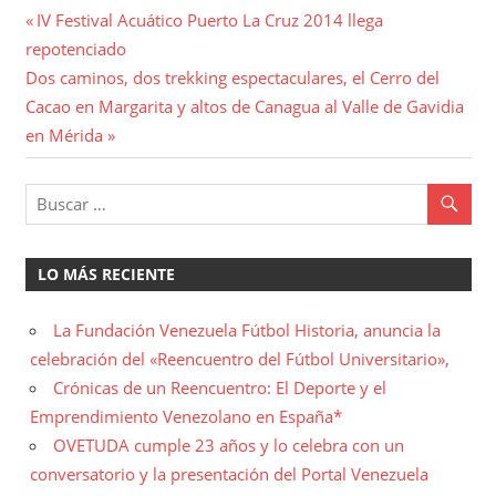
Navegación
Entrada
IV Festival Acuático Puerto La Cruz 2014 llega
anterior:
repotenciado
de
Entrada
Dos caminos, dos trekking espectaculares, el Cerro del
entradas
siguiente:
Cacao en Margarita y altos de Canagua al Valle de Gavidia
en Mérida
LO MÁS RECIENTE
La Fundación Venezuela Fútbol Historia, anuncia la
celebración del «Reencuentro del Fútbol Universitario»,
Crónicas de un Reencuentro: El Deporte y el
Emprendimiento Venezolano en España*
OVETUDA cumple 23 años y lo celebra con un
conversatorio y la presentación del Portal Venezuela