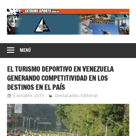
Saltar
al
contenido
Extreme
MENÚ
Sports
EL TURISMO DEPORTIVO EN VENEZUELA
GENERANDO COMPETITIVIDAD EN LOS
DESTINOS EN EL PAÍS
6 octubre, 2015
Extreme Sports
Destacados
,
Editorial