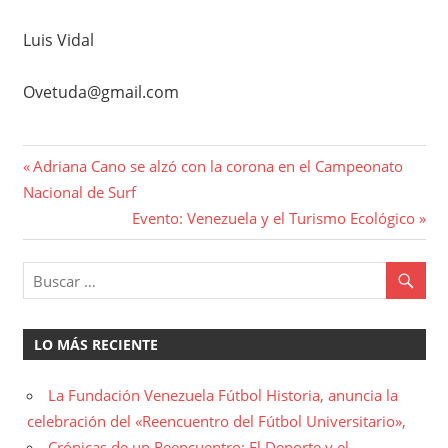
Luis Vidal
Ovetuda@gmail.com
Navegación
Entrada
Adriana Cano se alzó con la corona en el Campeonato
anterior:
Nacional de Surf
de
Entrada
Evento: Venezuela y el Turismo Ecológico
entradas
siguiente:
LO MÁS RECIENTE
La Fundación Venezuela Fútbol Historia, anuncia la
celebración del «Reencuentro del Fútbol Universitario»,
Crónicas de un Reencuentro: El Deporte y el