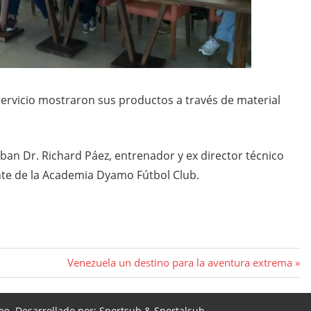
ervicio mostraron sus productos a través de material
aban Dr. Richard Páez, entrenador y ex director técnico
ente de la Academia Dyamo Fútbol Club.
Entrada
Venezuela un destino para la aventura extrema
siguiente:
ee
.
Desarrollado por:
Sportsub & Sportalsub