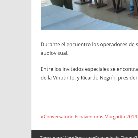
Durante el encuentro los operadores de s
audiovisual.
Entre los invitados especiales se encontr
de la Vinotinto; y Ricardo Negrín, presid
Navegación
Entrada
Conversatorio Ecoaventuras Margarita 2019
anterior:
de
Tema para WordPress: zeeDynamic de
ThemeZ