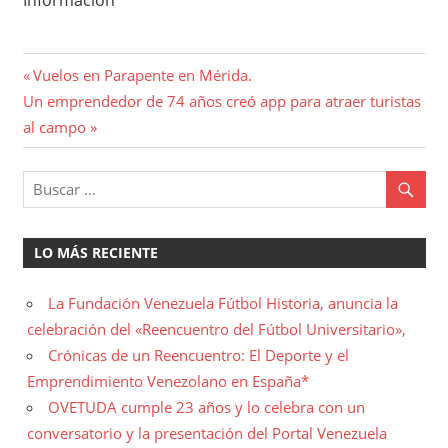
Información
Navegación
Entrada
Vuelos en Parapente en Mérida.
Entrada
anterior:
Un emprendedor de 74 años creó app para atraer turistas
de
siguiente:
al campo
entradas
LO MÁS RECIENTE
La Fundación Venezuela Fútbol Historia, anuncia la
celebración del «Reencuentro del Fútbol Universitario»,
Crónicas de un Reencuentro: El Deporte y el
Emprendimiento Venezolano en España*
OVETUDA cumple 23 años y lo celebra con un
conversatorio y la presentación del Portal Venezuela