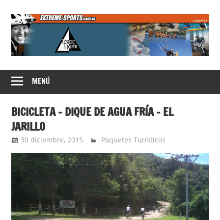
Saltar
al
contenido
Extreme
MENÚ
Sports
BICICLETA – DIQUE DE AGUA FRÍA – EL
JARILLO
30 diciembre, 2015
Extreme Sports
Paquetes Turísticos