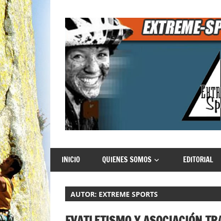
Saltar
al
contenido
Extreme
INICIO
QUIENES SOMOS
EDITORIAL
Sports
AUTOR:
EXTREME SPORTS
FVATLETISMO Y ASOCIACIÓN TR