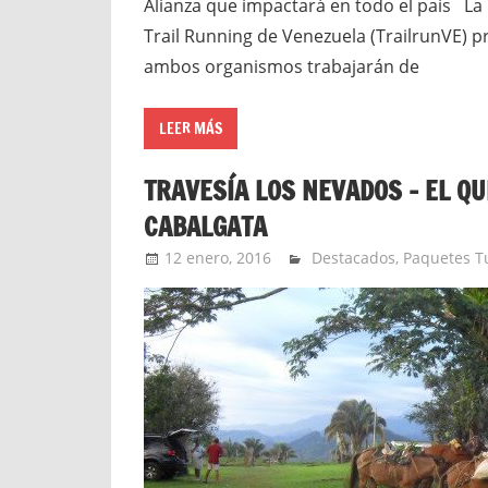
Alianza que impactará en todo el país La 
Trail Running de Venezuela (TrailrunVE) p
ambos organismos trabajarán de
LEER MÁS
TRAVESÍA LOS NEVADOS – EL QU
CABALGATA
12 enero, 2016
Extreme Sports
Destacados
,
Paquetes Tu