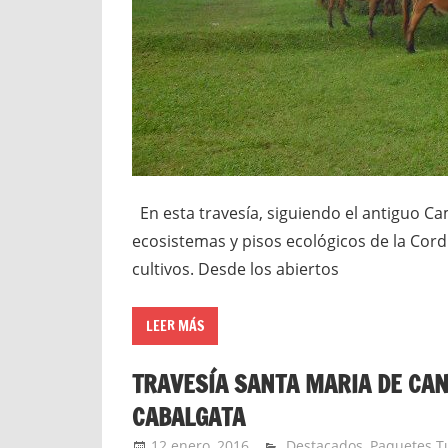
En esta travesía, siguiendo el antiguo Ca
ecosistemas y pisos ecológicos de la Cord
cultivos. Desde los abiertos
LEER MÁS
TRAVESÍA SANTA MARIA DE CANA
CABALGATA
12 enero, 2016
Extreme Sports
Destacados
,
Paquetes Tu