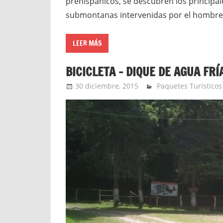
prehispánicos, se descubren los principal
submontanas intervenidas por el hombre
LEER MÁS
BICICLETA – DIQUE DE AGUA FRÍA
30 diciembre, 2015
Extreme Sports
Paquetes Turísticos