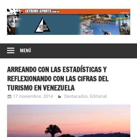
Saltar
al
contenido
Extreme
MENÚ
Sports
ARREANDO CON LAS ESTADÍSTICAS Y
REFLEXIONANDO CON LAS CIFRAS DEL
TURISMO EN VENEZUELA
17 noviembre, 2014
Extreme Sports
Destacados
,
Editorial