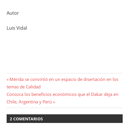
Autor
Luis Vidal
Navegación
Entrada
Mérida se convirtió en un espacio de disertación en los
anterior:
temas de Calidad
de
Entrada
Conozca los beneficios económicos que el Dakar deja en
entradas
siguiente:
Chile, Argentina y Perú
2 COMENTARIOS