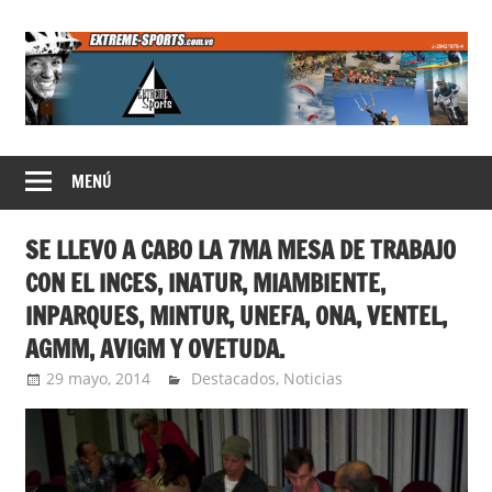
Saltar
al
contenido
Extreme
MENÚ
Sports
SE LLEVO A CABO LA 7MA MESA DE TRABAJO
CON EL INCES, INATUR, MIAMBIENTE,
INPARQUES, MINTUR, UNEFA, ONA, VENTEL,
AGMM, AVIGM Y OVETUDA.
29 mayo, 2014
Extreme Sports
Destacados
,
Noticias